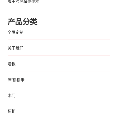
地中海风格榻榻米
产品分类
全屋定制
关于我们
墙板
床/榻榻米
木门
橱柜