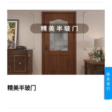
联
系
我
精美半玻门
们