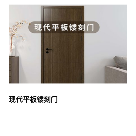
现代平板镂刻门