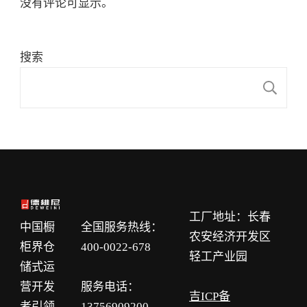
没有评论可显示。
搜索
搜
工厂地址：长春
中国橱
全国服务热线：
农安经济开发区
柜界仓
400-0022-678
轻工产业园
储式运
营开发
服务电话：
吉ICP备
者引领
13756909200