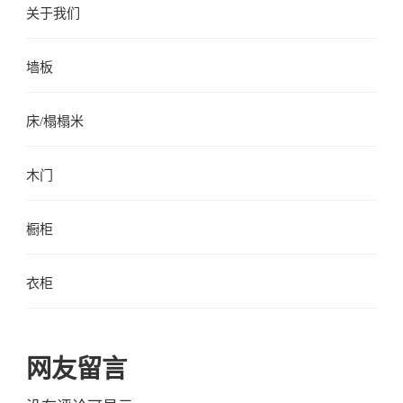
关于我们
墙板
床/榻榻米
木门
橱柜
衣柜
网友留言